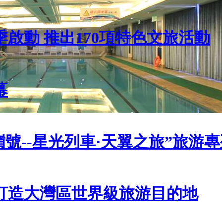
啟動 推出170項特色文旅活動
幕
號--星光列車·天翼之旅”旅游
打造大灣區世界級旅游目的地