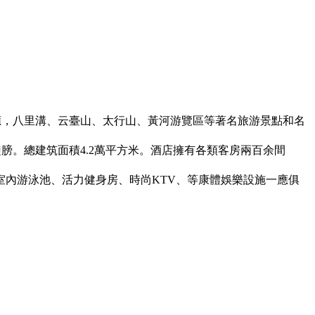
應，八里溝、云臺山、太行山、黃河游覽區等著名旅游景點和名
膀。總建筑面積4.2萬平方米。酒店擁有各類客房兩百余間
室內游泳池、活力健身房、時尚KTV、等康體娛樂設施一應俱