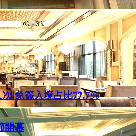
?
晚
人次 免簽入境占比77.7%
節開幕