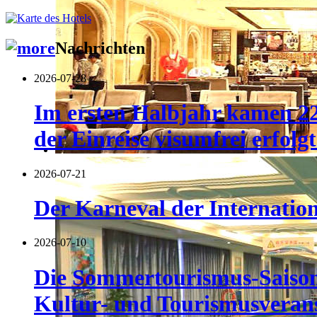
Nachrichten
2026-07-28
Im ersten Halbjahr kamen 22
der Einreise visumfrei erfolgt
2026-07-21
Der Karneval der Internatio
2026-07-10
Die Sommertourismus-Saison 
Kultur- und Tourismusverans