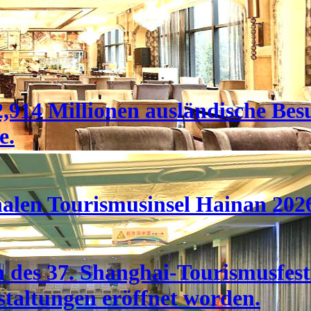
,914 Millionen ausländische Bes
e.
nalen Tourismusinsel Hainan 202
des 37. Shanghai-Tourismusfesti
taltungen eröffnet worden.