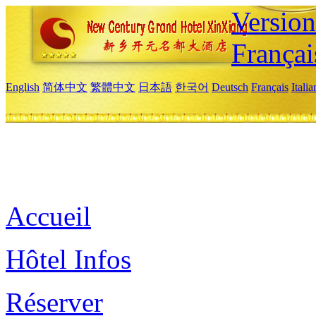
Versio
Françai
English
简体中文
繁體中文
日本語
한국어
Deutsch
Français
Itali
Accueil
Hôtel Infos
Réserver