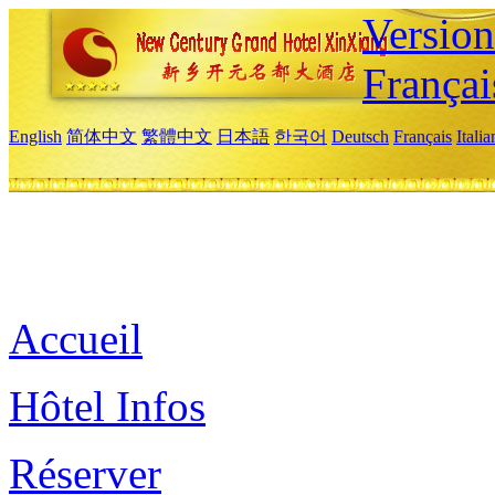
Versio
Françai
English
简体中文
繁體中文
日本語
한국어
Deutsch
Français
Itali
Accueil
Hôtel Infos
Réserver